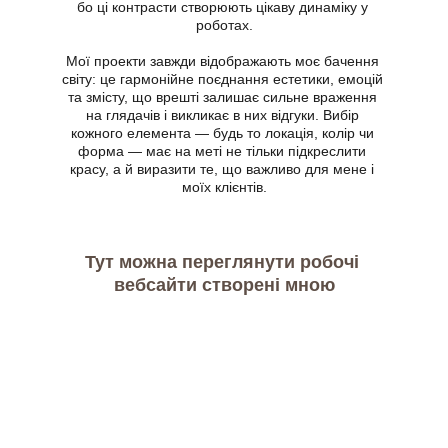
бо ці контрасти створюють цікаву динаміку у 
роботах.
Мої проекти завжди відображають моє бачення 
світу: це гармонійне поєднання естетики, емоцій 
та змісту, що врешті залишає сильне враження 
на глядачів і викликає в них відгуки. Вибір 
кожного елемента — будь то локація, колір чи 
форма — має на меті не тільки підкреслити 
красу, а й виразити те, що важливо для мене і 
моїх клієнтів.
Тут можна переглянути робочі 
вебсайти створені мною