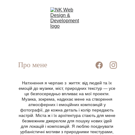
Про мене
Натхнення я черпаю з  життя: від людей та їх 
емоцій до музики, міст, природних текстур — усе 
це безпосередньо впливає на мої проекти. 
Музика, зокрема, надихає мене на створення 
атмосферних і емоційних композицій у 
фотографії, де кожна деталь і колір передають 
настрій. Міста ж і їх архітектура стають для мене 
безмежним джерелом для пошуку нових ідей 
для локацій і композицій. Я люблю поєднувати 
урбаністичні мотиви з природними текстурами, 